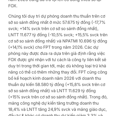
FOX.
Chúng tôi duy trì dự phóng doanh thu thuần trên cơ
sở so sánh đồng nhất ở mức 57.675 tỷ đồng (-17,7%
svck; +14% svck trên cơ sở so sánh đồng nhất),
LNTT 11.677 tỷ đồng (-10,5% svck; +15,5% svck trên
cơ sở so sánh đồng nhất) và NPATMI 10.696 tỷ đồng
(+14,1% svck) cho FPT trong năm 2026. Các dự
phóng này được đưa ra dựa trên giả định rằng việc
FOX được ghi nhận với tư cách là công ty liên kết sẽ
duy trì trong thời gian tới, mặc dù không loại trừ khả
năng có thể có thêm những thay đổi. FPT cũng công
bố kế hoạch kinh doanh năm 2026 với doanh thu
thuần dự kiến 58.580 tỷ đồng (+15,8% svck trên cơ
sở so sánh đồng nhất) và LNTT 11.629 tỷ đồng
(+15% svck trên cơ sở so sánh đồng nhất). Trong đó,
mảng công nghệ dự kiến ​​tăng trưởng doanh thu
18,4% và LNTT tăng 24,9% svck và mảng giáo dục,
đầu tư & khác có doanh thu dự kiến giảm 3,3% và