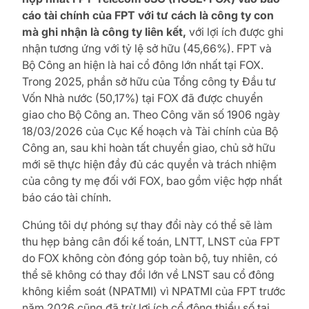
cáo tài chính của FPT với tư cách là công ty con
mà ghi nhận là công ty liên kết,
với lợi ích được ghi
nhận tương ứng với tỷ lệ sở hữu (45,66%). FPT và
Bộ Công an hiện là hai cổ đông lớn nhất tại FOX.
Trong 2025, phần sở hữu của Tổng công ty Đầu tư
Vốn Nhà nước (50,17%) tại FOX đã được chuyển
giao cho Bộ Công an. Theo Công văn số 1906 ngày
18/03/2026 của Cục Kế hoạch và Tài chính của Bộ
Công an, sau khi hoàn tất chuyển giao, chủ sở hữu
mới sẽ thực hiện đầy đủ các quyền và trách nhiệm
của công ty mẹ đối với FOX, bao gồm việc hợp nhất
báo cáo tài chính.
Chúng tôi dự phóng sự thay đổi này có thể sẽ làm
thu hẹp bảng cân đối kế toán, LNTT, LNST của FPT
do FOX không còn đóng góp toàn bộ, tuy nhiên, có
thể sẽ không có thay đổi lớn về LNST sau cổ đông
không kiểm soát (NPATMI) vì NPATMI của FPT trước
năm 2026 cũng đã trừ lợi ích cổ đông thiểu số tại