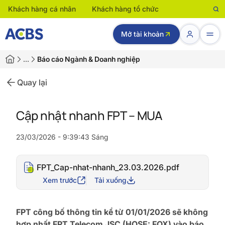
Khách hàng cá nhân
Khách hàng tổ chức
Mở tài khoản
…
Báo cáo Ngành & Doanh nghiệp
Quay lại
Cập nhật nhanh FPT – MUA
23/03/2026 - 9:39:43 Sáng
FPT_Cap-nhat-nhanh_23.03.2026.pdf
Xem trước
Tải xuống
FPT công bố thông tin kể từ 01/01/2026 sẽ không
hợp nhất FPT Telecom JSC (HOSE: FOX) vào báo