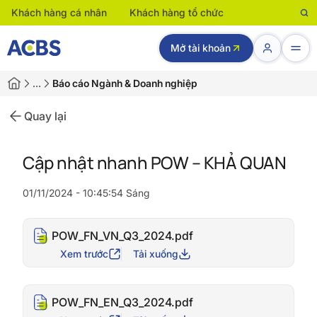
Khách hàng cá nhân
Khách hàng tổ chức
Mở tài khoản
…
Báo cáo Ngành & Doanh nghiệp
Quay lại
Cập nhật nhanh POW – KHẢ QUAN
01/11/2024 - 10:45:54 Sáng
POW_FN_VN_Q3_2024.pdf
Xem trước
Tải xuống
POW_FN_EN_Q3_2024.pdf