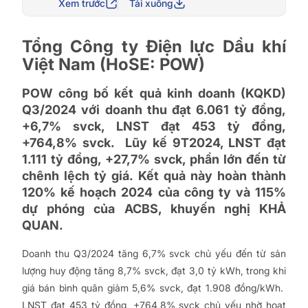
Xem trước
Tải xuống
Tổng Công ty Điện lực Dầu khí
Việt Nam (HoSE: POW)
POW công bố kết quả kinh doanh (KQKD)
Q3/2024 với doanh thu đạt 6.061 tỷ đồng,
+6,7% svck, LNST đạt 453 tỷ đồng,
+764,8% svck. Lũy kế 9T2024, LNST đạt
1.111 tỷ đồng, +27,7% svck, phần lớn đến từ
chênh lệch tỷ giá. Kết quả này hoàn thành
120% kế hoạch 2024 của công ty và 115%
dự phóng của ACBS, khuyến nghị KHẢ
QUAN.
Doanh thu Q3/2024 tăng 6,7% svck chủ yếu đến từ sản
lượng huy động tăng 8,7% svck, đạt 3,0 tỷ kWh, trong khi
giá bán bình quân giảm 5,6% svck, đạt 1.908 đồng/kWh.
LNST đạt 453 tỷ đồng, +764,8% svck chủ yếu nhờ hoạt