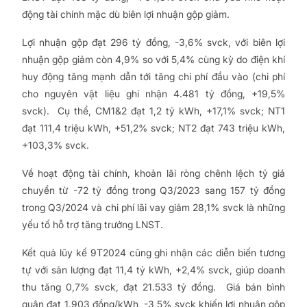
động tài chính mặc dù biên lợi nhuận gộp giảm.
Lợi nhuận gộp đạt 296 tỷ đồng, -3,6% svck, với biên lợi
nhuận gộp giảm còn 4,9% so với 5,4% cùng kỳ do điện khí
huy động tăng mạnh dẫn tới tăng chi phí đầu vào (chi phí
cho nguyên vật liệu ghi nhận 4.481 tỷ đồng, +19,5%
svck). Cụ thể, CM1&2 đạt 1,2 tỷ kWh, +17,1% svck; NT1
đạt 111,4 triệu kWh, +51,2% svck; NT2 đạt 743 triệu kWh,
+103,3% svck.
Về hoạt động tài chính, khoản lãi ròng chênh lệch tỷ giá
chuyển từ -72 tỷ đồng trong Q3/2023 sang 157 tỷ đồng
trong Q3/2024 và chi phí lãi vay giảm 28,1% svck là những
yếu tố hỗ trợ tăng trưởng LNST.
Kết quả lũy kế 9T2024 cũng ghi nhận các diễn biến tương
tự với sản lượng đạt 11,4 tỷ kWh, +2,4% svck, giúp doanh
thu tăng 0,7% svck, đạt 21.533 tỷ đồng. Giá bán bình
quân đạt 1.903 đồng/kWh, -3,5% svck khiến lợi nhuận gộp