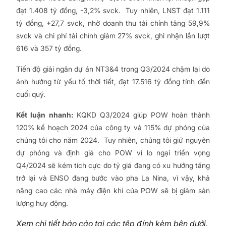
đạt 1.408 tỷ đồng, -3,2% svck. Tuy nhiên, LNST đạt 1.111
tỷ đồng, +27,7 svck, nhờ doanh thu tài chính tăng 59,9%
svck và chi phí tài chính giảm 27% svck, ghi nhận lần lượt
616 và 357 tỷ đồng.
Tiến độ giải ngân dự án NT3&4 trong Q3/2024 chậm lại do
ảnh hưởng từ yếu tố thời tiết, đạt 17.516 tỷ đồng tính đến
cuối quý.
Kết luận nhanh:
KQKD Q3/2024 giúp POW hoàn thành
120% kế hoạch 2024 của công ty và 115% dự phóng của
chúng tôi cho năm 2024. Tuy nhiên, chúng tôi giữ nguyên
dự phóng và định giá cho POW vì lo ngại triển vọng
Q4/2024 sẽ kém tích cực do tỷ giá đang có xu hướng tăng
trở lại và ENSO đang bước vào pha La Nina, vì vậy, khả
năng cao các nhà máy điện khí của POW sẽ bị giảm sản
lượng huy động.
Xem chi tiết báo cáo tại các tệp đính kèm bên dưới.