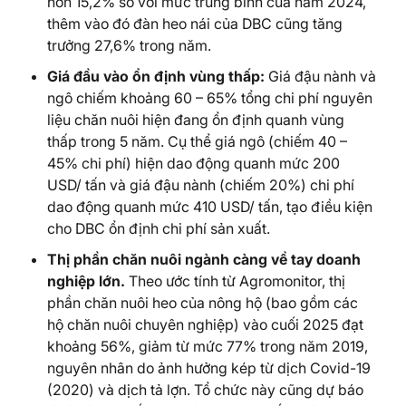
hơn 15,2% so với mức trung bình của năm 2024,
thêm vào đó đàn heo nái của DBC cũng tăng
trưởng 27,6% trong năm.
Giá
đầu
vào
ổn
định
vùng
thấp
:
Giá đậu nành và
ngô chiếm khoảng 60 – 65% tổng chi phí nguyên
liệu chăn nuôi hiện đang ổn định quanh vùng
thấp trong 5 năm. Cụ thể giá ngô (chiếm 40 –
45% chi phí) hiện dao động quanh mức 200
USD/ tấn và giá đậu nành (chiếm 20%) chi phí
dao động quanh mức 410 USD/ tấn, tạo điều kiện
cho DBC ổn định chi phí sản xuất.
Thị
phần
chăn
nuôi
ngành
càng
về
tay
doanh
nghiệp
lớn
.
Theo ước tính từ Agromonitor, thị
phần chăn nuôi heo của nông hộ (bao gồm các
hộ chăn nuôi chuyên nghiệp) vào cuối 2025 đạt
khoảng 56%, giảm từ mức 77% trong năm 2019,
nguyên nhân do ảnh hưởng kép từ dịch Covid-19
(2020) và dịch tả lợn. Tổ chức này cũng dự báo