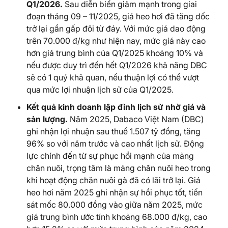
Q1/2026.
Sau diễn biến giảm mạnh trong giai
đoạn tháng 09 – 11/2025, giá heo hơi đã tăng dốc
trở lại gần gấp đôi từ đáy. Với mức giá dao động
trên 70.000 đ/kg như hiện nay, mức giá này cao
hơn giá trung bình của Q1/2025 khoảng 10% và
nếu được duy trì đến hết Q1/2026 khả năng DBC
sẽ có 1 quý khả quan, nếu thuận lợi có thể vượt
qua mức lợi nhuận lịch sử của Q1/2025.
Kết
quả
kinh
doanh
lập
đỉnh
lịch
sử
nhờ
giá
và
sản
lượng
.
Năm 2025, Dabaco Việt Nam (DBC)
ghi nhận lợi nhuận sau thuế 1.507 tỷ đồng, tăng
96% so với năm trước và cao nhất lịch sử. Động
lực chính đến từ sự phục hồi mạnh của mảng
chăn nuôi, trọng tâm là mảng chăn nuôi heo trong
khi hoạt động chăn nuôi gà đã có lãi trở lại. Giá
heo hơi năm 2025 ghi nhận sự hồi phục tốt, tiến
sát mốc 80.000 đồng vào giữa năm 2025, mức
giá trung bình ước tính khoảng 68.000 đ/kg, cao