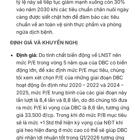
tỷ lệ này sẽ tiếp tục giảm mạnh xuống còn 30%
vào năm 2030 khi các tiêu chuẩn chăn nuôi ngày
càng được siết chặt hơn để đảm bảo các tiêu
chuẩn về an toàn vệ sinh thực phẩm và phòng
ngừa dịch bệnh.
ĐỊNH GIÁ VÀ KHUYẾN NGHỊ
Định
giá
:
Do tính chất biến động về LNST nên
mức P/E trong vòng 5 năm qua của DBC có biến
động lớn, để xác định mức P/E mục tiêu, chúng
tôi xem xét chọn P/E của những giai đoạn DBC
hoạt động ổn định như 2020 – 2022 và 2024 –
2025, mức P/E trung bình của các giai đoạn này
lần lượt là 8,4 lần và 8,8 lần, do đó chúng tôi đưa
ra mức P/E kì vọng của DBC là 8,6 lần, tương ứng
giá 33.500 đ/cp. Trong khi đó mức P/B mục tiêu
sẽ là mức +1 Std thể hiện kỳ vọng của NĐT khi
giá heo hiện đang ở mức cao có thể sẽ giúp DBC
ghi nhận lợi nhuận tốt trong Q1/2026 tương ứng