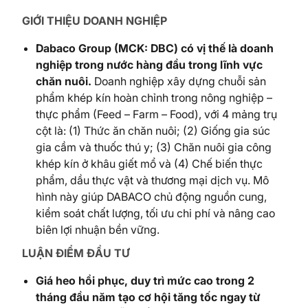
GIỚI THIỆU DOANH NGHIỆP
Dabaco Group (MCK: DBC) có vị thế là doanh
nghiệp trong nước hàng đầu trong lĩnh vực
chăn nuôi.
Doanh nghiệp xây dựng chuỗi sản
phẩm khép kín hoàn chỉnh trong nông nghiệp –
thực phẩm (Feed – Farm – Food), với 4 mảng trụ
cột là: (1) Thức ăn chăn nuôi; (2) Giống gia súc
gia cầm và thuốc thú y; (3) Chăn nuôi gia công
khép kín ở khâu giết mổ và (4) Chế biến thực
phẩm, dầu thực vật và thương mại dịch vụ. Mô
hình này giúp DABACO chủ động nguồn cung,
kiểm soát chất lượng, tối ưu chi phí và nâng cao
biên lợi nhuận bền vững.
LUẬN ĐIỂM ĐẦU TƯ
Giá
heo
hồi
phục
,
duy
trì
mức
cao
trong
2
tháng
đầu
năm
tạo
cơ
hội
tăng
tốc
ngay
từ