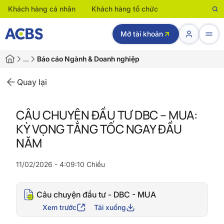
Khách hàng cá nhân
Khách hàng tổ chức
Mở tài khoản
…
Báo cáo Ngành & Doanh nghiệp
Quay lại
CÂU CHUYỆN ĐẦU TƯ DBC – MUA:
KỲ VỌNG TĂNG TỐC NGAY ĐẦU
NĂM
11/02/2026 - 4:09:10 Chiều
Câu chuyện đầu tư - DBC - MUA
Xem trước
Tải xuống