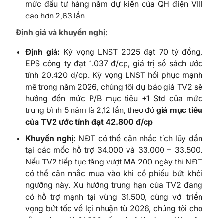
mức đầu tư hàng năm dự kiến của QH điện VIII
cao hơn 2,63 lần.
Định giá và khuyến nghị:
Định
giá
:
Kỳ vọng LNST 2025 đạt 70 tỷ đồng,
EPS công ty đạt 1.037 đ/cp, giá trị sổ sách ước
tính 20.420 đ/cp. Kỳ vọng LNST hồi phục mạnh
mẽ trong năm 2026, chúng tôi dự báo giá TV2 sẽ
hướng đến mức P/B mục tiêu +1 Std của mức
trung bình 5 năm là 2,12 lần, theo đó
giá
mục
tiêu
của
TV2
ước
tính
đạt
42.800
đ/cp
Khuyến
nghị
:
NĐT có thể cân nhắc tích lũy dần
tại các mốc hỗ trợ 34.000 và 33.000 – 33.500.
Nếu TV2 tiếp tục tăng vượt MA 200 ngày thì NĐT
có thể cân nhắc mua vào khi cổ phiếu bứt khỏi
ngưỡng này. Xu hướng trung hạn của TV2 đang
có hỗ trợ mạnh tại vùng 31.500, cùng với triển
vọng bứt tốc về lợi nhuận từ 2026, chúng tôi cho