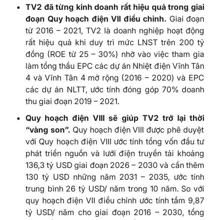
TV2 đã từng kinh doanh rất hiệu quả trong giai
đoạn Quy hoạch điện VII điều chỉnh.
Giai đoạn
từ 2016 – 2021, TV2 là doanh nghiệp hoạt động
rất hiệu quả khi duy trì mức LNST trên 200 tỷ
đồng (ROE từ 25 – 30%) nhờ vào việc tham gia
làm tổng thầu EPC các dự án Nhiệt điện Vĩnh Tân
4 và Vĩnh Tân 4 mở rộng (2016 – 2020) và EPC
các dự án NLTT, ước tính đóng góp 70% doanh
thu giai đoạn 2019 – 2021.
Quy
hoạch
điện
VIII
sẽ
giúp
TV2
trở
lại
thời
“
vàng
son”.
Quy hoạch điện VIII được phê duyệt
với Quy hoạch điện VIII ước tính tổng vốn đầu tư
phát triển nguồn và lưới điện truyền tải khoảng
136,3 tỷ USD giai đoạn 2026 – 2030 và cần thêm
130 tỷ USD những năm 2031 – 2035, ước tính
trung bình 26 tỷ USD/ năm trong 10 năm. So với
quy hoạch điện VII điều chỉnh ước tính tầm 9,87
tỷ USD/ năm cho giai đoạn 2016 – 2030, tổng