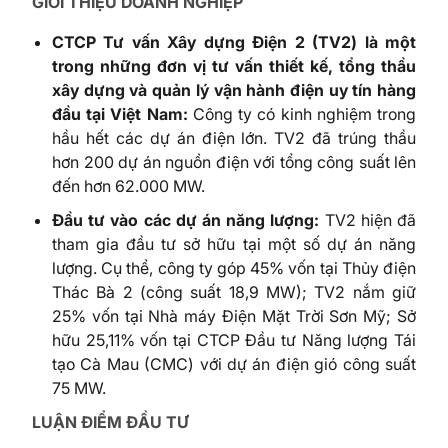
GIỚI THIỆU DOANH NGHIỆP
CTCP Tư vấn Xây dựng Điện 2 (TV2) là một
trong những đơn vị tư vấn
thiết
kế
,
tổng thầu
xây dựng
và
quản
lý
vận
hành
điện uy tín hàng
đầu tại Việt Nam:
Công ty có kinh nghiệm trong
hầu hết các dự án điện lớn. TV2 đã trúng thầu
hơn 200 dự án nguồn điện với tổng công suất lên
đến hơn 62.000 MW.
Đầu
tư
vào
các
dự
án
năng
lượng
:
TV2 hiện đã
tham gia đầu tư sở hữu tại một số dự án năng
lượng. Cụ thể, công ty góp 45% vốn tại Thủy điện
Thác Bà 2 (công suất 18,9 MW); TV2 nắm giữ
25% vốn tại Nhà máy Điện Mặt Trời Sơn Mỹ; Sở
hữu 25,11% vốn tại CTCP Đầu tư Năng lượng Tái
tạo Cà Mau (CMC) với dự án điện gió công suất
75 MW.
LUẬN ĐIỂM ĐẦU TƯ