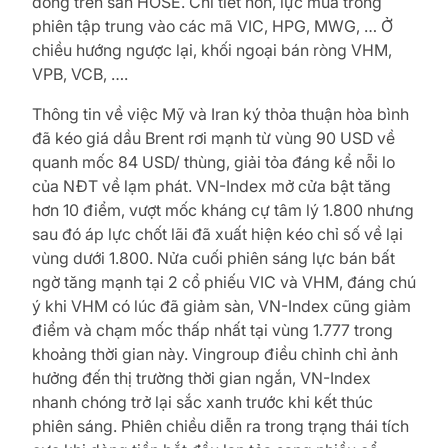
đồng trên sàn HOSE. Chi tiết hơn, lực mua trong
phiên tập trung vào các mã VIC, HPG, MWG, … Ở
chiều hướng ngược lại, khối ngoại bán ròng VHM,
VPB, VCB, ….
Thông tin về việc Mỹ và Iran ký thỏa thuận hòa bình
đã kéo giá dầu Brent rơi mạnh từ vùng 90 USD về
quanh mốc 84 USD/ thùng, giải tỏa đáng kể nỗi lo
của NĐT về lạm phát. VN-Index mở cửa bật tăng
hơn 10 điểm, vượt mốc kháng cự tâm lý 1.800 nhưng
sau đó áp lực chốt lãi đã xuất hiện kéo chỉ số về lại
vùng dưới 1.800. Nửa cuối phiên sáng lực bán bất
ngờ tăng mạnh tại 2 cổ phiếu VIC và VHM, đáng chú
ý khi VHM có lúc đã giảm sàn, VN-Index cũng giảm
điểm và chạm mốc thấp nhất tại vùng 1.777 trong
khoảng thời gian này. Vingroup điều chỉnh chỉ ảnh
hưởng đến thị trường thời gian ngắn, VN-Index
nhanh chóng trở lại sắc xanh trước khi kết thúc
phiên sáng. Phiên chiều diễn ra trong trạng thái tích