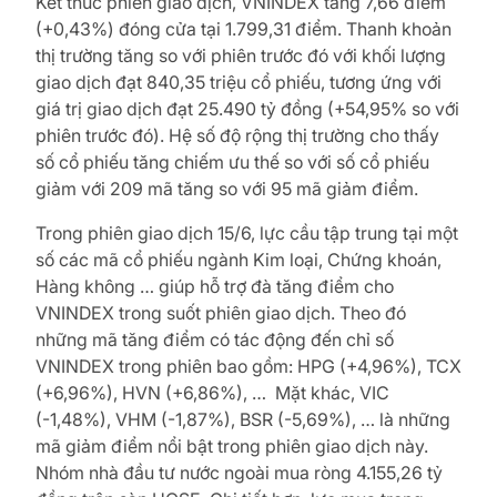
Kết thúc phiên giao dịch, VNINDEX tăng 7,66 điểm
(+0,43%) đóng cửa tại 1.799,31 điểm. Thanh khoản
thị trường tăng so với phiên trước đó với khối lượng
giao dịch đạt 840,35 triệu cổ phiếu, tương ứng với
giá trị giao dịch đạt 25.490 tỷ đồng (+54,95% so với
phiên trước đó). Hệ số độ rộng thị trường cho thấy
số cổ phiếu tăng chiếm ưu thế so với số cổ phiếu
giảm với 209 mã tăng so với 95 mã giảm điểm.
Trong phiên giao dịch 15/6, lực cầu tập trung tại một
số các mã cổ phiếu ngành Kim loại, Chứng khoán,
Hàng không … giúp hỗ trợ đà tăng điểm cho
VNINDEX trong suốt phiên giao dịch. Theo đó
những mã tăng điểm có tác động đến chỉ số
VNINDEX trong phiên bao gồm: HPG (+4,96%), TCX
(+6,96%), HVN (+6,86%), … Mặt khác, VIC
(-1,48%), VHM (-1,87%), BSR (-5,69%), … là những
mã giảm điểm nổi bật trong phiên giao dịch này.
Nhóm nhà đầu tư nước ngoài mua ròng 4.155,26 tỷ