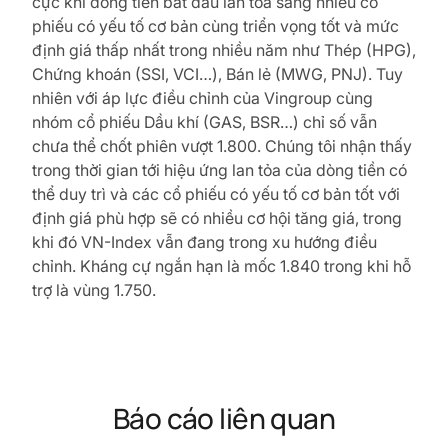
cực khi dòng tiền bắt đầu lan tỏa sang nhiều cổ
phiếu có yếu tố cơ bản cùng triển vọng tốt và mức
định giá thấp nhất trong nhiều năm như Thép (HPG),
Chứng khoán (SSI, VCI…), Bán lẻ (MWG, PNJ). Tuy
nhiên với áp lực điều chỉnh của Vingroup cùng
nhóm cổ phiếu Dầu khí (GAS, BSR…) chỉ số vẫn
chưa thể chốt phiên vượt 1.800. Chúng tôi nhận thấy
trong thời gian tới hiệu ứng lan tỏa của dòng tiền có
thể duy trì và các cổ phiếu có yếu tố cơ bản tốt với
định giá phù hợp sẽ có nhiều cơ hội tăng giá, trong
khi đó VN-Index vẫn đang trong xu hướng điều
chỉnh. Kháng cự ngắn hạn là mốc 1.840 trong khi hỗ
trợ là vùng 1.750.
Báo cáo liên quan