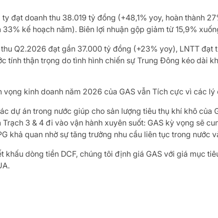
 ty đạt doanh thu 38.019 tỷ đồng (+48,1% yoy, hoàn thành 
 33% kế hoạch năm). Biên lợi nhuận gộp giảm từ 15,9% xuốn
thu Q2.2026 đạt gần 37.000 tỷ đồng (+23% yoy), LNTT đạt tr
 tính thận trọng do tình hình chiến sự Trung Đông kéo dài k
ển vọng kinh doanh năm 2026 của GAS vẫn Tích cực vì các lý 
 các dự án trong nước giúp cho sản lượng tiêu thụ khí khô củ
n Trạch 3 & 4 đi vào vận hành xuyên suốt: GAS kỳ vọng sẽ cu
G khả quan nhờ sự tăng trưởng nhu cầu liên tục trong nước v
 khấu dòng tiền DCF, chúng tôi định giá GAS với giá mục ti
UA.