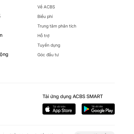
Về ACBS
ế
Biểu phí
Trung tâm phân tích
ên
Hỗ trợ
Tuyển dụng
động
Góc đầu tư
Tải ứng dụng ACBS SMART