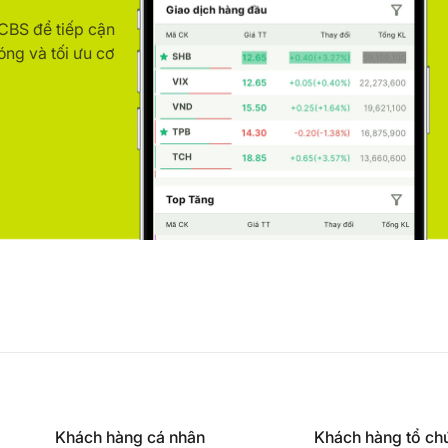
ACBS để tiếp cận
óng và tối ưu cơ
Khách hàng cá nhân
Khách hàng tổ ch