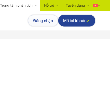
Trung tâm phân tích
Hỗ trợ
Tuyển dụng
Tiếng Việt
Đăng nhập
Mở tài khoản
English
p