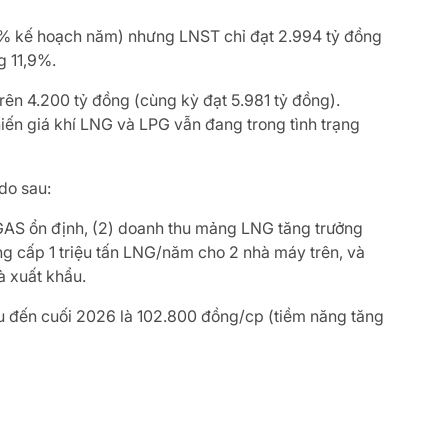
27% kế hoạch năm) nhưng LNST chỉ đạt 2.994 tỷ đồng
g 11,9%.
ên 4.200 tỷ đồng (cùng kỳ đạt 5.981 tỷ đồng).
hiến giá khí LNG và LPG vẫn đang trong tình trạng
do sau:
a GAS ổn định, (2) doanh thu mảng LNG tăng trưởng
ng cấp 1 triệu tấn LNG/năm cho 2 nhà máy trên, và
à xuất khẩu.
êu đến cuối 2026 là 102.800 đồng/cp (tiềm năng tăng