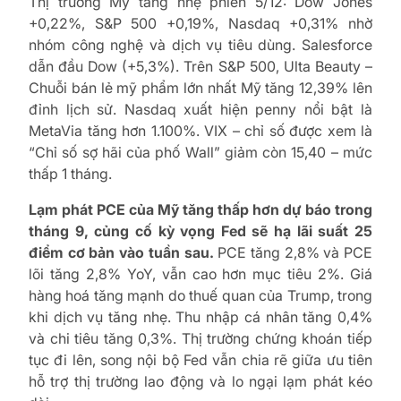
Thị trường Mỹ tăng nhẹ phiên 5/12: Dow Jones
+0,22%, S&P 500 +0,19%, Nasdaq +0,31% nhờ
nhóm công nghệ và dịch vụ tiêu dùng. Salesforce
dẫn đầu Dow (+5,3%). Trên S&P 500, Ulta Beauty –
Chuỗi bán lẻ mỹ phẩm lớn nhất Mỹ tăng 12,39% lên
đỉnh lịch sử. Nasdaq xuất hiện penny nổi bật là
MetaVia tăng hơn 1.100%. VIX – chỉ số được xem là
“Chỉ số sợ hãi của phố Wall” giảm còn 15,40 – mức
thấp 1 tháng.
Lạm phát PCE của Mỹ tăng thấp hơn dự báo trong
tháng 9, củng cố kỳ vọng Fed sẽ hạ lãi suất 25
điểm cơ bản vào tuần sau.
PCE tăng 2,8% và PCE
lõi tăng 2,8% YoY, vẫn cao hơn mục tiêu 2%. Giá
hàng hoá tăng mạnh do thuế quan của Trump, trong
khi dịch vụ tăng nhẹ. Thu nhập cá nhân tăng 0,4%
và chi tiêu tăng 0,3%. Thị trường chứng khoán tiếp
tục đi lên, song nội bộ Fed vẫn chia rẽ giữa ưu tiên
hỗ trợ thị trường lao động và lo ngại lạm phát kéo