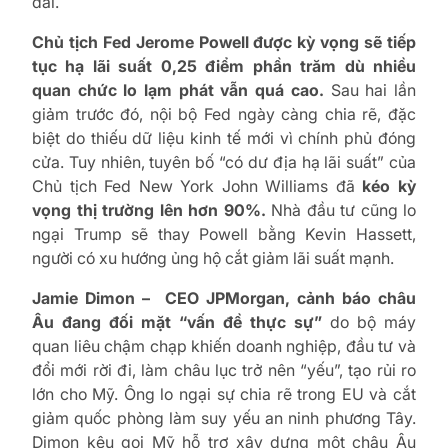
dài.
Chủ tịch Fed Jerome Powell được kỳ vọng sẽ tiếp
tục hạ lãi suất 0,25 điểm phần trăm dù nhiều
quan chức lo lạm phát vẫn quá cao.
Sau hai lần
giảm trước đó, nội bộ Fed ngày càng chia rẽ, đặc
biệt do thiếu dữ liệu kinh tế mới vì chính phủ đóng
cửa. Tuy nhiên, tuyên bố “có dư địa hạ lãi suất” của
Chủ tịch Fed New York John Williams đã
kéo kỳ
vọng thị trường lên hơn 90%.
Nhà đầu tư cũng lo
ngại Trump sẽ thay Powell bằng Kevin Hassett,
người có xu hướng ủng hộ cắt giảm lãi suất mạnh.
Jamie Dimon – CEO JPMorgan, cảnh báo châu
Âu đang đối mặt “vấn đề thực sự”
do bộ máy
quan liêu chậm chạp khiến doanh nghiệp, đầu tư và
đổi mới rời đi, làm châu lục trở nên “yếu”, tạo rủi ro
lớn cho Mỹ. Ông lo ngại sự chia rẽ trong EU và cắt
giảm quốc phòng làm suy yếu an ninh phương Tây.
Dimon kêu gọi Mỹ hỗ trợ xây dựng một châu Âu