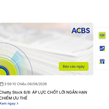
Báo cáo ngày
3:59:10 Chiều
-
06/08/2026
Chatty Stock 6/8: ÁP LỰC CHỐT LỜI NGẮN HẠN
CHIẾM ƯU THẾ
Xem ngay