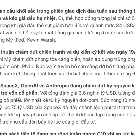
oàn cầu khởi sắc trong phiên giao dịch đầu tuần sau thông 
o và kéo giá dầu hạ nhiệt.
Cụ thể, hợp đồng tương lai chỉ số
rong khi giá dầu thô sụt giảm hơn 4% về quanh mức 84 USD/thù
át vẫn có thể duy trì mặt bằng giá năng lượng ở mức cao trư
ang Mỹ (Fed) Kevin Warsh.
 thuận chấm dứt chiến tranh và dự kiến ký kết vào ngày 19
khi Mỹ chấm dứt phong tỏa cảng biển, hoãn áp dụng trừng phạ
 gồm Anh, Pháp, Đức và Ý tuyên bố sẵn sàng dỡ bỏ trừng phạ
 cam kết không phát triển vũ khí hạt nhân của Tehran trong 6
 SpaceX, OpenAI và Anthropic đang chấm dứt kỷ nguyên kha
i trợ vốn cổ phần.
Với tổng định giá 3,6 nghìn tỷ USD, tương 
 cổ phiếu lớn nhất kể từ kỷ nguyên dot-com. Sức nóng từ n
ỷ lục 75 tỷ USD của SpaceX đã đẩy chênh lệch phí tài trợ trê
iện tượng này phản ánh áp lực thanh khoản tập trung cục bộ v
trợ nhu cầu đòn bẩy kỷ lục của giới đầu tư.
ính sách tiền tệ đang lan rộng khắp nhóm G10 khi áp lực l