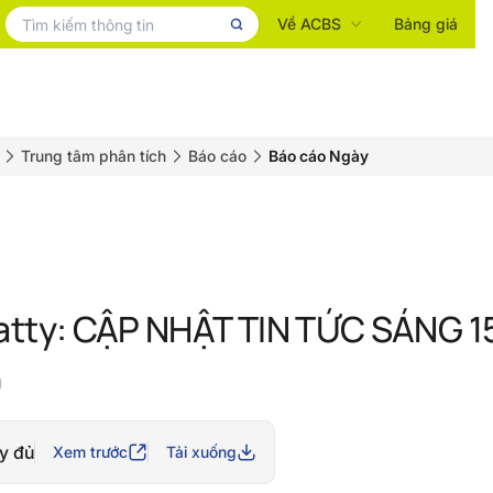
Về ACBS
Bảng giá
Trung tâm phân tích
Báo cáo
Báo cáo Ngày
atty: CẬP NHẬT TIN TỨC SÁNG 
g
y đủ
Xem trước
Tải xuống