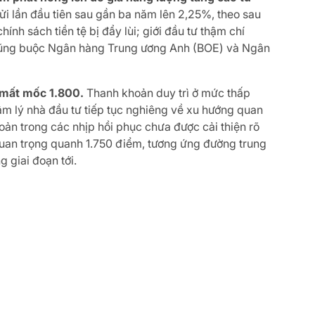
i lần đầu tiên sau gần ba năm lên 2,25%, theo sau
hính sách tiền tệ bị đẩy lùi; giới đầu tư thậm chí
á cũng buộc Ngân hàng Trung ương Anh (BOE) và Ngân
h mất mốc 1.800.
Thanh khoản duy trì ở mức thấp
âm lý nhà đầu tư tiếp tục nghiêng về xu hướng quan
oản trong các nhịp hồi phục chưa được cải thiện rõ
 quan trọng quanh 1.750 điểm, tương ứng đường trung
 giai đoạn tới.