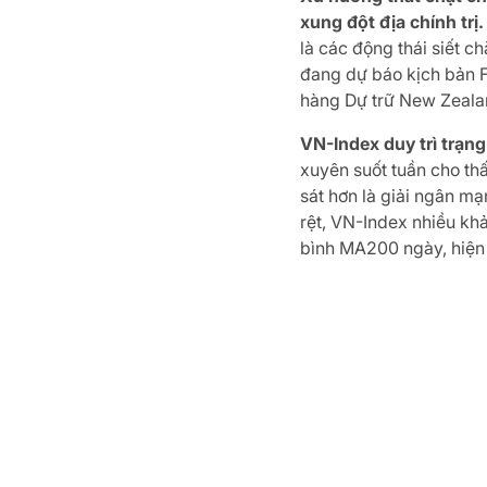
xung đột địa chính trị.
là các động thái siết ch
đang dự báo kịch bản F
hàng Dự trữ New Zealan
VN-Index duy trì trạn
xuyên suốt tuần cho th
sát hơn là giải ngân mạ
rệt, VN-Index nhiều khả
bình MA200 ngày, hiện 