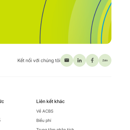
Kết nối với chúng tôi
ức
Liên kết khác
Về ACBS
ế
Biểu phí
Trung tâm phân tích