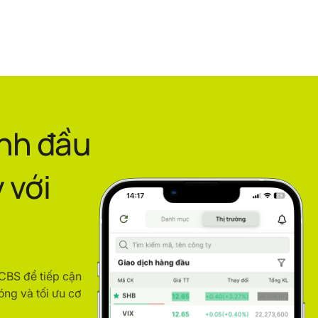
ình đầu
 với
ACBS để tiếp cận
óng và tối ưu cơ