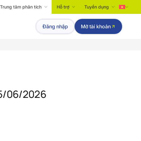
Trung tâm phân tích
Hỗ trợ
Tuyển dụng
Tiếng Việt
Đăng nhập
Mở tài khoản
English
15/06/2026