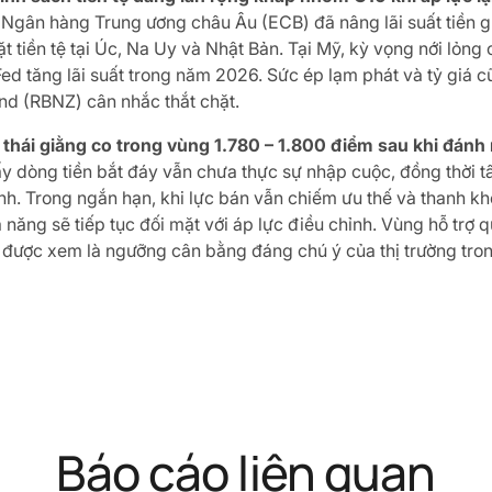
Ngân hàng Trung ương châu Âu (ECB) đã nâng lãi suất tiền gử
ặt tiền tệ tại Úc, Na Uy và Nhật Bản. Tại Mỹ, kỳ vọng nới lỏng c
ed tăng lãi suất trong năm 2026. Sức ép lạm phát và tỷ gi
d (RBNZ) cân nhắc thắt chặt.
g thái giằng co trong vùng 1.780 – 1.800 điểm sau khi đán
ấy dòng tiền bắt đáy vẫn chưa thực sự nhập cuộc, đồng thời t
nh. Trong ngắn hạn, khi lực bán vẫn chiếm ưu thế và thanh kh
 năng sẽ tiếp tục đối mặt với áp lực điều chỉnh. Vùng hỗ trợ
được xem là ngưỡng cân bằng đáng chú ý của thị trường trong
Báo cáo liên quan