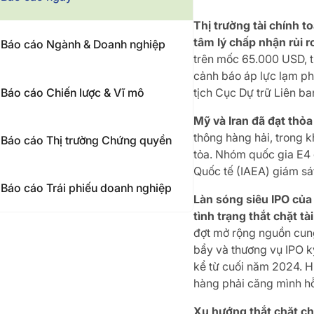
Thị trường tài chính t
tâm lý chấp nhận rủi r
Báo cáo Ngành & Doanh nghiệp
trên mốc 65.000 USD, t
cảnh báo áp lực lạm ph
Báo cáo Chiến lược & Vĩ mô
tịch Cục Dự trữ Liên b
Mỹ và Iran đã đạt thỏa
thông hàng hải, trong 
Báo cáo Thị trường Chứng quyền
tỏa. Nhóm quốc gia E4
Quốc tế (IAEA) giám sát
Báo cáo Trái phiếu doanh nghiệp
Làn sóng siêu IPO của
tình trạng thắt chặt tà
đợt mở rộng nguồn cung
bẩy và thương vụ IPO k
kể từ cuối năm 2024. H
hàng phải căng mình hỗ 
Xu hướng thắt chặt ch