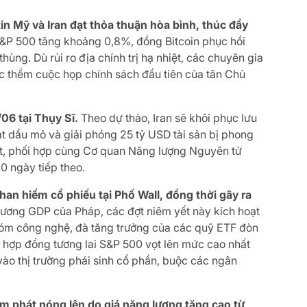
tin Mỹ và Iran đạt thỏa thuận hòa bình, thúc đẩy
 S&P 500 tăng khoảng 0,8%, đồng Bitcoin phục hồi
ng. Dù rủi ro địa chính trị hạ nhiệt, các chuyên gia
ớc thềm cuộc họp chính sách đầu tiên của tân Chủ
/06 tại Thụy Sĩ.
Theo dự thảo, Iran sẽ khôi phục lưu
t dầu mỏ và giải phóng 25 tỷ USD tài sản bị phong
t, phối hợp cùng Cơ quan Năng lượng Nguyên tử
0 ngày tiếp theo.
n hiếm cổ phiếu tại Phố Wall, đồng thời gây ra
đương GDP của Pháp, các đợt niêm yết này kích hoạt
hóm công nghệ, đà tăng trưởng của các quỹ ETF đòn
n hợp đồng tương lai S&P 500 vọt lên mức cao nhất
ào thị trường phái sinh cổ phần, buộc các ngân
ạm phát nóng lên do giá năng lượng tăng cao từ