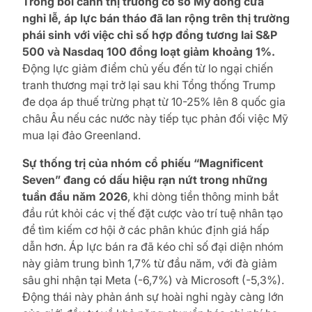
Trong bối cảnh thị trường cơ sở Mỹ đóng cửa
nghỉ lễ, áp lực bán tháo đã lan rộng trên thị trường
phái sinh với việc chỉ số hợp đồng tương lai S&P
500 và Nasdaq 100 đồng loạt giảm khoảng 1%.
Động lực giảm điểm chủ yếu đến từ lo ngại chiến
tranh thương mại trở lại sau khi Tổng thống Trump
đe dọa áp thuế trừng phạt từ 10-25% lên 8 quốc gia
châu Âu nếu các nước này tiếp tục phản đối việc Mỹ
mua lại đảo Greenland.
Sự thống trị của nhóm cổ phiếu “Magnificent
Seven” đang có dấu hiệu rạn nứt trong những
tuần đầu năm 2026
, khi dòng tiền thông minh bắt
đầu rút khỏi các vị thế đặt cược vào trí tuệ nhân tạo
để tìm kiếm cơ hội ở các phân khúc định giá hấp
dẫn hơn. Áp lực bán ra đã kéo chỉ số đại diện nhóm
này giảm trung bình 1,7% từ đầu năm, với đà giảm
sâu ghi nhận tại Meta (-6,7%) và Microsoft (-5,3%).
Động thái này phản ánh sự hoài nghi ngày càng lớn