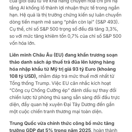
của giới đầu tư về khả năng chuyển hóa chi phí hạ
tầng AI khổng lồ thành lợi nhuận thực tế trong ngắn
hạn. Hệ quả là thị trường chứng kiến sự luân chuyển
dòng tiền mạnh mẽ sang “phần còn lại” (S&P 493).
Cụ thể, chỉ số S&P 500 trọng số đều đã tăng 3,3%,
so với mức tăng khiêm tốn 0,7% của chỉ số S&P 500
vốn hóa lớn.
Liên minh Châu Âu (EU) đang khẩn trương soạn
thảo danh sách áp thuế trả đũa lên lượng hàng
hóa nhập khẩu từ Mỹ trị giá 93 tỷ Euro (khoảng
108 tỷ USD),
nhằm đáp trả mức thuế mới nhất từ
Tổng thống Trump. Việc EU cân nhắc kích hoạt
“Công cụ Chống Cưỡng ép” đánh dấu sự thay đổi
chiến lược từ phòng thủ sang sẵn sàng đối đầu trực
diện, đẩy quan hệ xuyên Đại Tây Dương đến gần
một cuộc chiến tranh thương mại toàn diện.
Trung Quốc vừa chính thức công bố mức tăng
trưởng GDP đạt 5% trong năm 2025
, hoàn thành