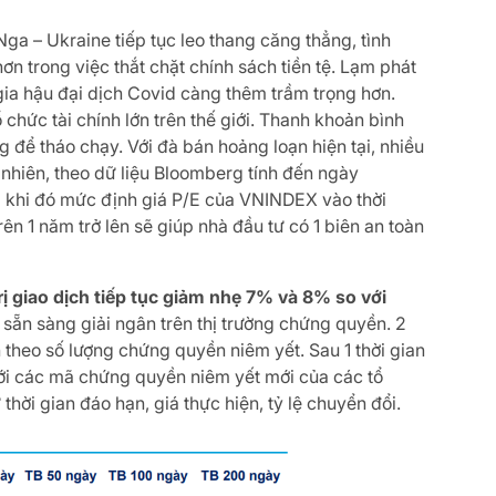
ga – Ukraine tiếp tục leo thang căng thẳng, tình
 trong việc thắt chặt chính sách tiền tệ. Lạm phát
 gia hậu đại dịch Covid càng thêm trầm trọng hơn.
hức tài chính lớn trên thế giới. Thanh khoản bình
để tháo chạy. Với đà bán hoảng loạn hiện tại, nhiều
nhiên, theo dữ liệu Bloomberg tính đến ngày
ng khi đó mức định giá P/E của VNINDEX vào thời
rên 1 năm trở lên sẽ giúp nhà đầu tư có 1 biên an toàn
ị giao dịch tiếp tục giảm nhẹ 7% và 8% so với
 sẵn sàng giải ngân trên thị trường chứng quyền. 2
hần theo số lượng chứng quyền niêm yết. Sau 1 thời gian
với các mã chứng quyền niêm yết mới của các tổ
hời gian đáo hạn, giá thực hiện, tỷ lệ chuyển đổi.