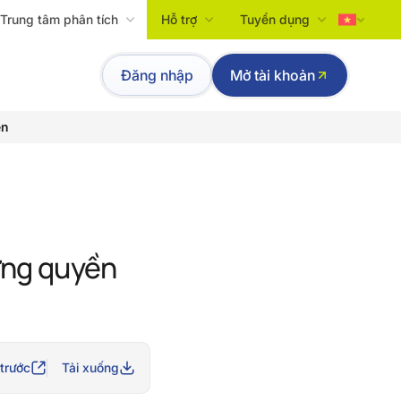
Trung tâm phân tích
Hỗ trợ
Tuyển dụng
Tiếng Việt
Đăng nhập
Mở tài khoản
English
ền
ứng quyền
trước
Tải xuống