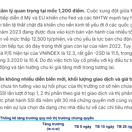
 tâm lý quan trọng tại mốc 1,200 điểm.
Cuộc xung đột giữa N
 tiếp diễn ở Mỹ và EU khiến cho Fed và các NHTW mạnh tay hơn
 tiền tệ thắt chặt đã khiến cho nền kinh tế yếu ớt ở các quốc
 năm 2023 đang được đưa vào kịch bản vận hành của nhiều tổ c
về mức thấp 12,500 tỷ/phiên, và chủ yếu là lực bán chủ động 
n tiếp tục dò đáy trong thời gian còn lại của năm 2022. Tuy 
 P/E hiện tại của VNINDEX là 12.3, rất gần -2SD là 11.5, tro
g 3.2020 là 10.4. Do đó việc tích lũy cổ phiếu với kỳ đầu tư t
 động và tận hưởng chu kì giá tăng mới trong tương lai.
 không nhiều diễn biến mới, khối lượng giao dịch và giá tr
chưa tin tưởng vào sự hồi phục của thị trường cơ sở nên chưa
SI lần lượt ở top 1, 2 thị phần theo giá trị giao dịch và thị p
chức phát hành SSI đã niêm yết 30 mã chứng quyền mới cùng 
 nên sự lựa chọn đa dạng cho nhà đầu tư về các chỉ tiêu như t