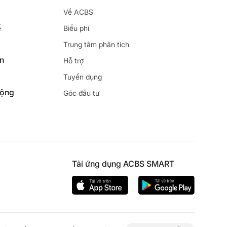
Về ACBS
ế
Biểu phí
Trung tâm phân tích
ên
Hỗ trợ
Tuyển dụng
động
Góc đầu tư
Tải ứng dụng ACBS SMART