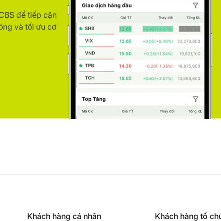
ACBS để tiếp cận
óng và tối ưu cơ
Khách hàng cá nhân
Khách hàng tổ ch