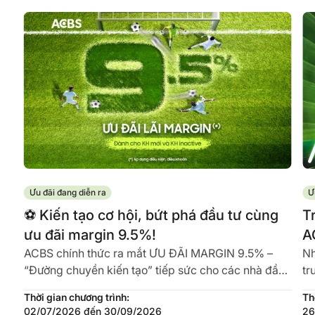
Ưu đãi đang diễn ra
Ư
️⚽ Kiến tạo cơ hội, bứt phá đầu tư cùng
T
ưu đãi margin 9.5%!
A
ACBS chính thức ra mắt ƯU ĐÃI MARGIN 9.5% –
Nh
“Đường chuyền kiến tạo” tiếp sức cho các nhà đầu
tr
tư sở hữu nguồn vốn tối ưu, tự tin...
GI
Thời gian chương trình:
Th
02/07/2026 đến 30/09/2026
26