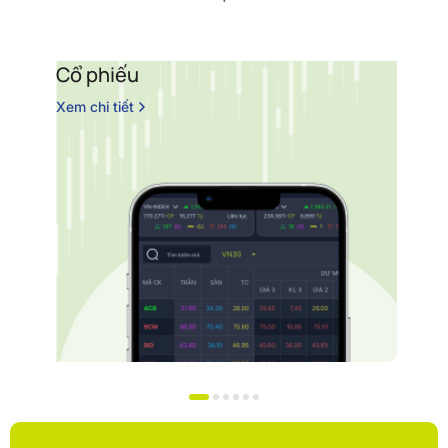
Cổ phiếu
C
b
Xem chi tiết
Xe