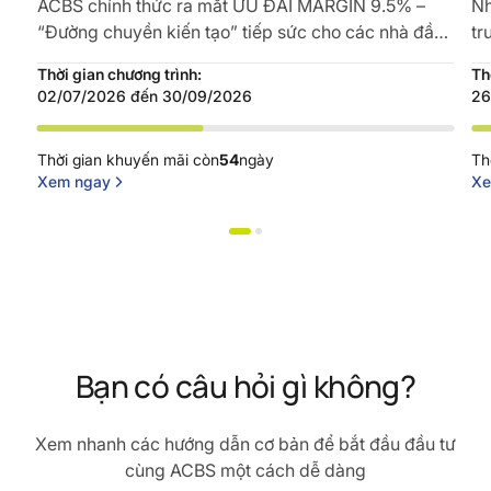
ACBS chính thức ra mắt ƯU ĐÃI MARGIN 9.5% –
Nh
“Đường chuyền kiến tạo” tiếp sức cho các nhà đầu
tr
tư sở hữu nguồn vốn tối ưu, tự tin...
GI
Thời gian chương trình:
Th
02/07/2026 đến 30/09/2026
26
Thời gian khuyến mãi còn
54
ngày
Th
Xem ngay
Xe
Bạn có câu hỏi gì không?
Xem nhanh các hướng dẫn cơ bản để bắt đầu đầu tư
cùng ACBS một cách dễ dàng