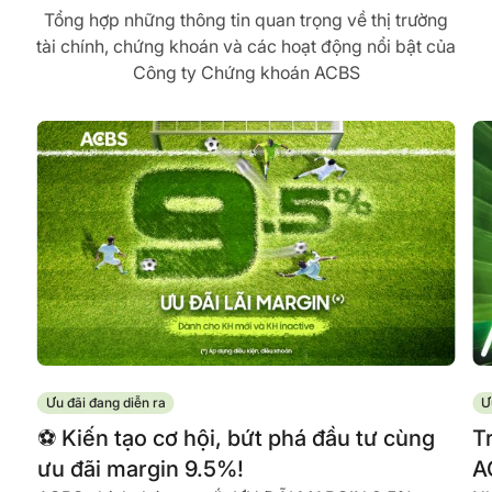
Tổng hợp những thông tin quan trọng về thị trường
tài chính, chứng khoán và các hoạt động nổi bật của
Công ty Chứng khoán ACBS
Ưu đãi đang diễn ra
Ư
️⚽ Kiến tạo cơ hội, bứt phá đầu tư cùng
T
ưu đãi margin 9.5%!
A