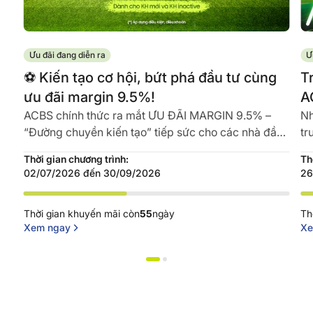
Ưu đãi đang diễn ra
Ư
️⚽ Kiến tạo cơ hội, bứt phá đầu tư cùng
T
ưu đãi margin 9.5%!
A
ACBS chính thức ra mắt ƯU ĐÃI MARGIN 9.5% –
Nh
“Đường chuyền kiến tạo” tiếp sức cho các nhà đầu
tr
tư sở hữu nguồn vốn tối ưu, tự tin...
GI
Thời gian chương trình:
Th
02/07/2026 đến 30/09/2026
26
Thời gian khuyến mãi còn
55
ngày
Th
Xem ngay
Xe