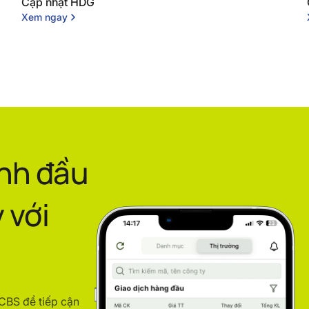
Cập nhật HDG
Xem ngay
ình đầu
 với
ACBS để tiếp cận