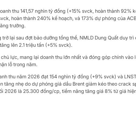
oanh thu 141,57 nghìn tỷ đồng (+15% svck, hoàn thành 92% 
svck, hoàn thành 240% kế hoạch, và 173% dự phóng của ACBS
tăng trưởng.
g trở lại sau đợt bảo dưỡng tổng thể, NMLD Dung Quất duy tr
tăng lên 2.1 triệu tấn (+5% svck).
 chủ lực, mang lại doanh thu lớn nhất và đóng góp chính vào 
hận lỗ trong năm.
anh thu năm 2026 đạt 154 nghìn tỷ đồng (+9% svck) và LNST
ến tăng nhẹ do dự phóng giá dầu Brent giảm kéo theo crack 
uối 2026 là 25.300 đồng/cp, tiềm năng tăng giá 8% từ giá hi