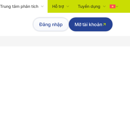
Trung tâm phân tích
Hỗ trợ
Tuyển dụng
Tiếng Việt
Đăng nhập
Mở tài khoản
English
p