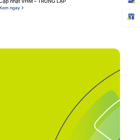
Cập nhật VHM – TRUNG LẬP
Xem ngay