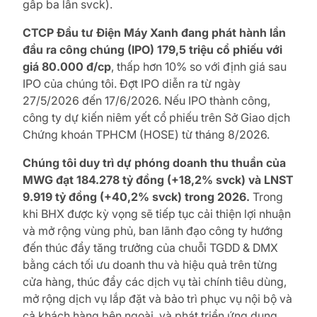
gấp ba lần svck).
CTCP Đầu tư Điện Máy Xanh đang phát hành lần
đầu ra công chúng (IPO) 179,5 triệu
cổ phiếu với
giá 80.000 đ/cp
, thấp hơn 10% so với định giá sau
IPO của chúng tôi. Đợt IPO diễn ra từ ngày
27/5/2026 đến 17/6/2026. Nếu IPO thành công,
công ty dự kiến ​​niêm yết cổ phiếu trên Sở Giao dịch
Chứng khoán TPHCM (HOSE) từ tháng 8/2026.
Chúng tôi duy trì dự phóng doanh thu thuần của
MWG đạt 184.278 tỷ đồng (+18,2% svck) và LNST
9.919 tỷ đồng (+40,2% svck) trong 2026.
Trong
khi BHX được kỳ vọng sẽ tiếp tục cải thiện lợi nhuận
và mở rộng vùng phủ, ban lãnh đạo công ty hướng
đến thúc đẩy tăng trưởng của chuỗi TGDD & DMX
bằng cách tối ưu doanh thu và hiệu quả trên từng
cửa hàng, thúc đẩy các dịch vụ tài chính tiêu dùng,
mở rộng dịch vụ lắp đặt và bảo trì phục vụ nội bộ và
cả khách hàng bên ngoài, và phát triển ứng dụng