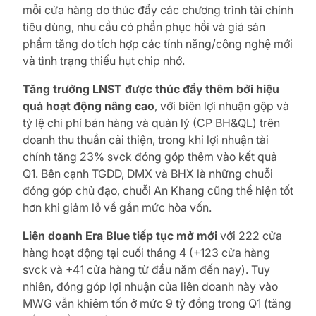
mỗi cửa hàng do thúc đẩy các chương trình tài chính
tiêu dùng, nhu cầu có phần phục hồi và giá sản
phẩm tăng do tích hợp các tính năng/công nghệ mới
và tình trạng thiếu hụt chip nhớ.
Tăng trưởng LNST được thúc đẩy thêm bởi hiệu
quả hoạt động nâng cao
, với biên lợi nhuận gộp và
tỷ lệ chi phí bán hàng và quản lý (CP BH&QL) trên
doanh thu thuần cải thiện, trong khi lợi nhuận tài
chính tăng 23% svck đóng góp thêm vào kết quả
Q1. Bên cạnh TGDD, DMX và BHX là những chuỗi
đóng góp chủ đạo, chuỗi An Khang cũng thể hiện tốt
hơn khi giảm lỗ về gần mức hòa vốn.
Liên doanh Era Blue tiếp tục mở mới
với 222 cửa
hàng hoạt động tại cuối tháng 4 (+123 cửa hàng
svck và +41 cửa hàng từ đầu năm đến nay). Tuy
nhiên, đóng góp lợi nhuận của liên doanh này vào
MWG vẫn khiêm tốn ở mức 9 tỷ đồng trong Q1 (tăng