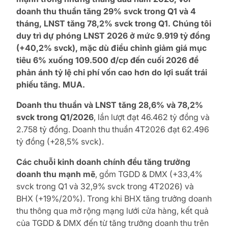
doanh thu thuần tăng 29% svck trong Q1 và 4
tháng, LNST tăng 78,2% svck trong Q1. Chúng tôi
duy trì dự phóng LNST 2026 ở mức 9.919 tỷ đồng
(+40,2% svck), mặc dù điều chỉnh giảm giá mục
tiêu 6% xuống 109.500 đ/cp đến cuối 2026 để
phản ánh tỷ lệ chi phí vốn cao hơn do lợi suất trái
phiếu tăng
.
MUA
.
Doanh thu thuần và LNST tăng 28,6% và 78,2%
svck trong Q1/2026
, lần lượt đạt 46.462 tỷ đồng và
2.758 tỷ đồng. Doanh thu thuần 4T2026 đạt 62.496
tỷ đồng (+28,5% svck).
Các chuỗi kinh doanh chính đều tăng trưởng
doanh thu mạnh mẽ
, gồm TGDD & DMX (+33,4%
svck trong Q1 và 32,9% svck trong 4T2026) và
BHX (+19%/20%). Trong khi BHX tăng trưởng doanh
thu thông qua mở rộng mạng lưới cửa hàng, kết quả
của TGDD & DMX đến từ tăng trưởng doanh thu trên