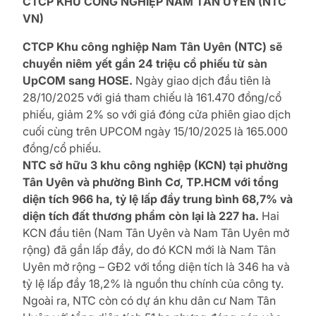
CTCP KHU CÔNG NGHIỆP NAM TÂN UYÊN (NTC
VN)
CTCP Khu công nghiệp Nam Tân Uyên (NTC) sẽ
chuyển niêm yết gần 24 triệu cổ phiếu từ sàn
UpCOM sang HOSE.
Ngày giao dịch đầu tiên là
28/10/2025 với giá tham chiếu là 161.470 đồng/cổ
phiếu, giảm 2% so với giá đóng cửa phiên giao dịch
cuối cùng trên UPCOM ngày 15/10/2025 là 165.000
đồng/cổ phiếu.
NTC sở hữu 3 khu công nghiệp (KCN) tại phường
Tân Uyên và phường Bình Cơ, TP.HCM với tổng
diện tích 966 ha, tỷ lệ lấp đầy trung bình 68,7% và
diện tích đất thương phẩm còn lại là 227 ha.
Hai
KCN đầu tiên (Nam Tân Uyên và Nam Tân Uyên mở
rộng) đã gần lấp đầy, do đó KCN mới là Nam Tân
Uyên mở rộng – GĐ2 với tổng diện tích là 346 ha và
tỷ lệ lấp đầy 18,2% là nguồn thu chính của công ty.
Ngoài ra, NTC còn có dự án khu dân cư Nam Tân