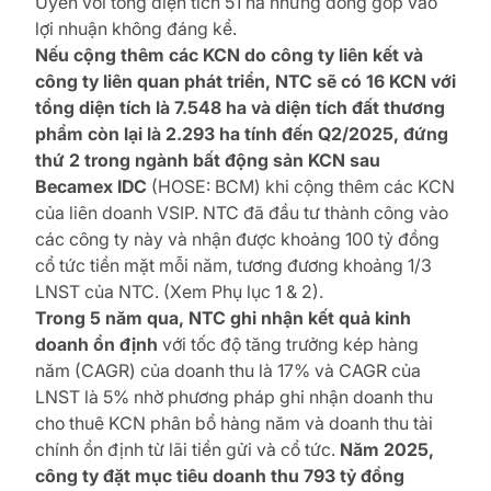
Uyên với tổng diện tích 51 ha nhưng đóng góp vào
lợi nhuận không đáng kể.
Nếu cộng thêm các KCN do công ty liên kết và
công ty liên quan phát triển, NTC sẽ có 16 KCN với
tổng diện tích là 7.548 ha và diện tích đất thương
phẩm còn lại là 2.293 ha tính đến Q2/2025, đứng
thứ 2 trong ngành bất động sản KCN sau
Becamex IDC
(HOSE: BCM) khi cộng thêm các KCN
của liên doanh VSIP. NTC đã đầu tư thành công vào
các công ty này và nhận được khoảng 100 tỷ đồng
cổ tức tiền mặt mỗi năm, tương đương khoảng 1/3
LNST của NTC. (Xem Phụ lục 1 & 2).
Trong 5 năm qua, NTC ghi nhận kết quả kinh
doanh ổn định
với tốc độ tăng trưởng kép hàng
năm (CAGR) của doanh thu là 17% và CAGR của
LNST là 5% nhờ phương pháp ghi nhận doanh thu
cho thuê KCN phân bổ hàng năm và doanh thu tài
chính ổn định từ lãi tiền gửi và cổ tức.
Năm 2025,
công ty đặt mục tiêu doanh thu 793 tỷ đồng