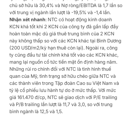
chủ sở hữu là 30,4% và Nợ ròng/EBITDA là 1,7 lần so
với trung vị ngành lần lượt là -19,5% và -1,4 lần.
Nhận xét nhanh
: NTC có hoạt động kinh doanh
KCN khá tốt khi 2 KCN của công ty đã gần lấp đầy
hoàn toàn mặc dù giá thuê trung bình của 2 KCN
này không thấp so với các KCN khác tại Bình Dương
(200 USD/m2/kỳ hạn thuê còn lại). Ngoài ra, công
ty cũng đầu tư tài chính khá tốt vào các KCN khác,
mang lại nguồn cổ tức tiền mặt ổn định hàng năm.
Những rủi ro chính đối với NTC là tình hình thuế
quan của Mỹ, tình trạng sở hữu chéo giữa NTC và
các thành viên trong Tập đoàn Cao su Việt Nam và
tỷ lệ cổ phiếu lưu hành tự do ở mức thấp. Với mức
giá 161.470 đ/cp, NTC sẽ giao dịch với P/E trailing
và P/B trailing lần lượt là 11,7 và 3,0, so với trung
bình ngành là 12,5 và 1,5.