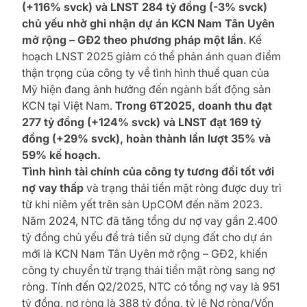
(+116% svck) và LNST 284 tỷ đồng (-3% svck)
chủ yếu nhờ ghi nhận dự án KCN Nam Tân Uyên
mở rộng – GĐ2 theo phương pháp một lần
. Kế
hoạch LNST 2025 giảm có thể phản ánh quan điểm
thận trọng của công ty về tình hình thuế quan của
Mỹ hiện đang ảnh hưởng đến ngành bất động sản
KCN tại Việt Nam.
Trong 6T2025, doanh thu đạt
277 tỷ đồng (+124% svck) và LNST đạt 169 tỷ
đồng (+29% svck), hoàn thành lần lượt 35% và
59% kế hoạch.
Tình hình tài chính của công ty tương đối tốt với
nợ vay thấp
và trạng thái tiền mặt ròng được duy trì
từ khi niêm yết trên sàn UpCOM đến năm 2023.
Năm 2024, NTC đã tăng tổng dư nợ vay gần 2.400
tỷ đồng chủ yếu để trả tiền sử dụng đất cho dự án
mới là KCN Nam Tân Uyên mở rộng – GĐ2, khiến
công ty chuyển từ trạng thái tiền mặt ròng sang nợ
ròng. Tính đến Q2/2025, NTC có tổng nợ vay là 951
tỷ đồng, nợ ròng là 388 tỷ đồng, tỷ lệ Nợ ròng/Vốn