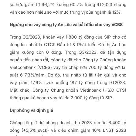
sở hữu giảm từ 96,2% xuống 60,7% trong 9T2023 nhưng
vẫn cao hơn nhiều so với mức trung vị của ngành là 12%.
Ngừng cho vay công ty An Lộc và bắt đầu cho vay VCBS
Trong Q2/2023, khoản vay 1.800 tỷ đồng của SIP cho cổ
đông lớn nhất là CTCP Đầu tư & Phát triển Đô thị An Lộc
giảm xuống còn 0 đồng. Trong Q3/2023, để tận dụng
nguồn tiền nhàn rỗi, công ty đã cho Công ty Chứng khoán
Vietcombank (VCBS) vay tín chấp hơn 700 tỷ đồng với lãi
suất 6-7,3%/năm. Do đó, thu nhập từ lãi tiền gửi và cho
vay giảm 17,6% svck xuống 187 tỷ đồng trong 9T2023.
Mặt khác, Công ty Chứng khoán Vietinbank (HSX: CTS)
thông qua kế hoạch vay tối đa 2.000 tỷ đồng từ SIP.
Dự phóng và định giá
Chúng tôi giữ dự phóng doanh thu 2023 ở mức 6.400 tỷ
đồng (+5,5% svck) và điều chỉnh giảm 16% LNST 2023