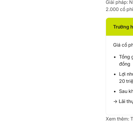
Giải pháp: N
2.000 cổ phi
Trường h
Giá cổ p
Tổng g
đồng
Lợi nh
20 tri
Sau kh
→ Lãi th
Xem thêm: Tì