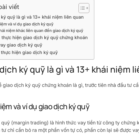
ài viết
 ký quỹ là gì và 13+ khái niệm liên quan
niệm và ví dụ giao dịch ký quỹ
khái niệm khác liên quan đến giao dịch ký quỹ
n thực hiện giao dịch ký quỹ chứng khoán
 vay giao dịch ký quỹ
i thực hiện giao dịch ký quỹ
 dịch ký quỹ là gì và 13+ khái niệm 
ề giao dịch ký quỹ chứng khoán là gì, trước tiên nhà đầu tư 
 niệm và ví dụ giao dịch ký quỹ
 quỹ (margin trading) là hình thức vay tiền từ công ty chứn
 tư chỉ cần bỏ ra một phần vốn tự có, phần còn lại sẽ được va