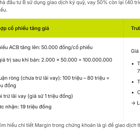
hà đầu tư B sử dụng giao dịch ký quỹ, vay 50% còn lại (40 t
ếu.
ợp cổ phiếu tăng giá
Trư
hiếu ACB tăng lên: 50.000 đồng/cổ phiếu
Giá
iá trị sau khi bán: 2.000 x 50.000 = 100.000.000
T
7
uận ròng (chưa trừ lãi vay): 100 triệu – 80 triệu =
T
ệu đồng
C
i trừ lãi vay (giả sử 1 triệu đồng)
→ L
ực nhận: 19 triệu đồng
m hiểu chi tiết Margin trong chứng khoán là gì để giao dịch 