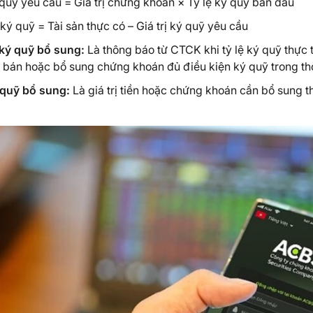
ý quỹ yêu cầu = Giá trị chứng khoán × Tỷ lệ ký quỹ ban đầu
 ký quỹ = Tài sản thực có – Giá trị ký quỹ yêu cầu
 ký quỹ bổ sung:
Là thông báo từ CTCK khi tỷ lệ ký quỹ thực
, bán hoặc bổ sung chứng khoán đủ điều kiện ký quỹ trong thờ
ý quỹ bổ sung:
Là giá trị tiền hoặc chứng khoán cần bổ sung th