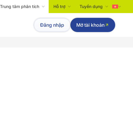
Trung tâm phân tích
Hỗ trợ
Tuyển dụng
Tiếng Việt
Đăng nhập
Mở tài khoản
English
p