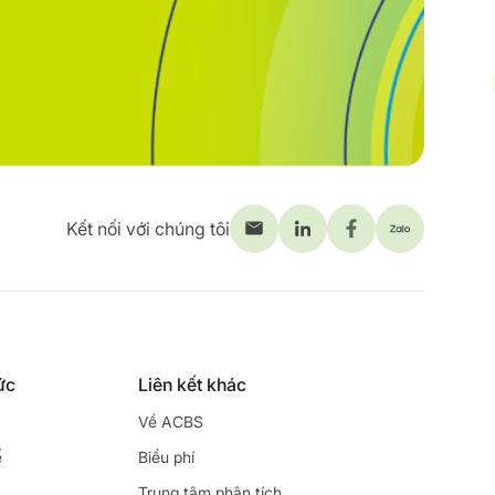
Kết nối với chúng tôi
ức
Liên kết khác
Về ACBS
ế
Biểu phí
Trung tâm phân tích