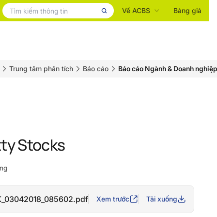
Về ACBS
Bảng giá
Trung tâm phân tích
Báo cáo
Báo cáo Ngành & Doanh nghiệ
tty Stocks
áng
_03042018_085602.pdf
Xem trước
Tải xuống