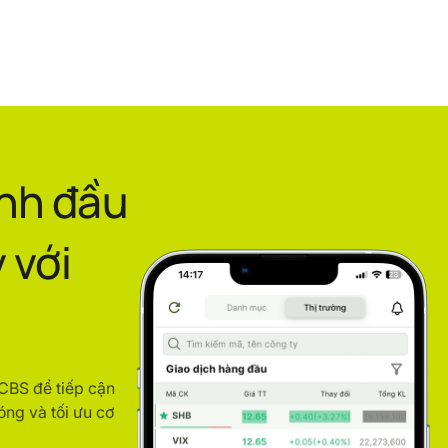
ình đầu
 với
ACBS để tiếp cận
óng và tối ưu cơ