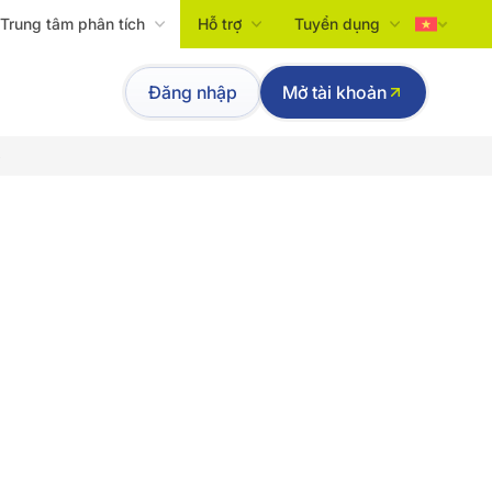
Trung tâm phân tích
Hỗ trợ
Tuyển dụng
Tiếng Việt
Đăng nhập
Mở tài khoản
English
p