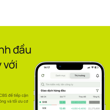
ình đầu
 với
ACBS để tiếp cận
óng và tối ưu cơ