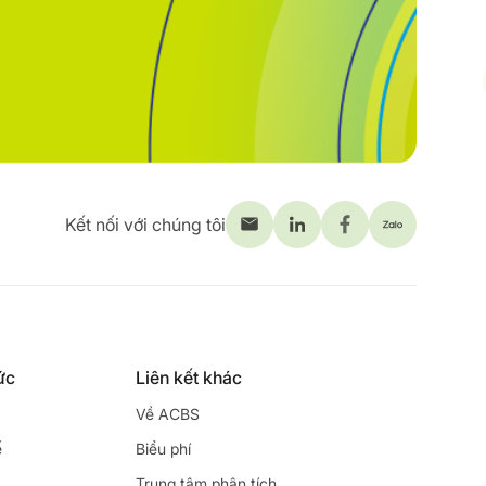
Kết nối với chúng tôi
ức
Liên kết khác
Về ACBS
ế
Biểu phí
Trung tâm phân tích